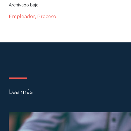
Archivado bajo :
Empleador
Proceso
,
Lea más