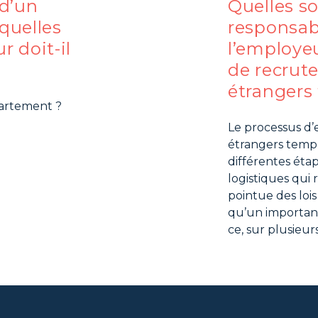
 d’un
Quelles so
 quelles
responsab
 doit-il
l’employe
de recrute
étrangers
ppartement ?
Le processus d’
étrangers tempor
différentes étap
logistiques qui
pointue des loi
qu’un important
ce, sur plusieur