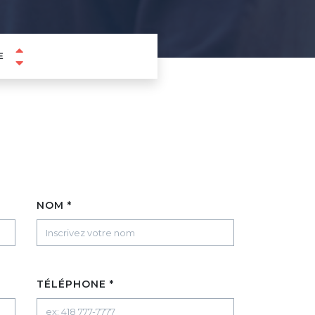
E
NOM *
TÉLÉPHONE *