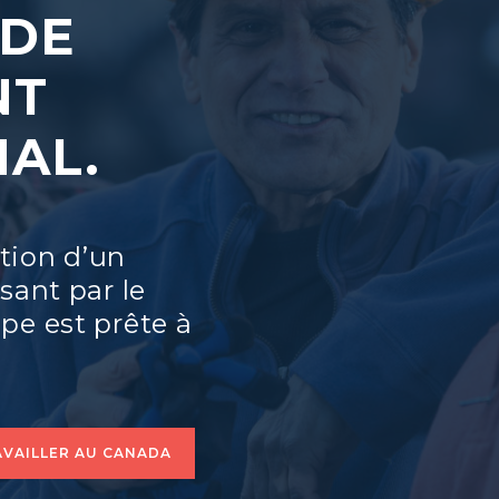
 DE
NT
AL.
tion d’un
ssant par le
pe est prête à
AVAILLER AU CANADA